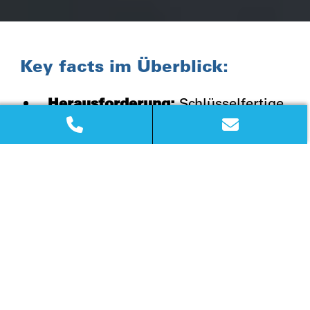
Key facts im Überblick:
Herausforderung:
Schlüsselfertige
Restaurantausbauten einschließlich
Küchentechnik.
Besonderheiten:
Enges Timing,
hohe Anforderungen an Technik und
Qualität, Umsetzung der Corporate-
Vorgaben, fixer Kostenrahmen.
Vorgehen:
Enge Begleitung des
Baugenehmigungsprozesses,
dezidierte Zeit-, Detail- und