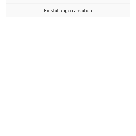
Einstellungen ansehen
28.10.2024
#WeAreSchwitzke -
das sind wir, das ist