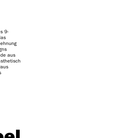
s 9-
das
nlehnung
igns
ude aus
ästhetisch
raus
s