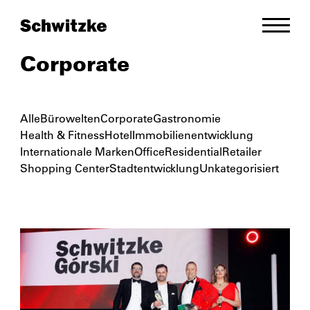
Corporate
Alle
Bürowelten
Corporate
Gastronomie
Health & Fitness
Hotel
Immobilienentwicklung
Internationale Marken
Office
Residential
Retailer
Shopping Center
Stadtentwicklung
Unkategorisiert