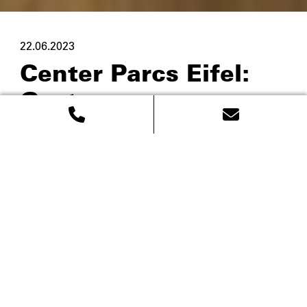
22.06.2023
Center Parcs Eifel:
Gastronomy area
sustainably
revitalized
Gunderath, June 2023
Im Rahmen der Neugestaltung des gesamten 
Center Parcs Eifel wurden wir gebeten, alle 
Gastronomiebereiche im 1080 m² großen Market 
Dome zu planen und nachhaltig zu gestalten.