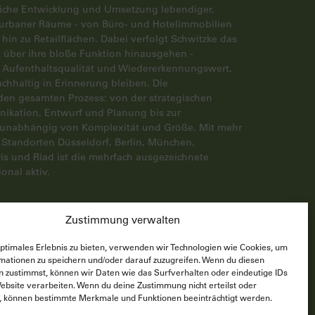
liche Entwicklung und Umsetzung lebendiger,
 urbaner Räume - von Büro- und Hotelimmobilien
in zu Retailflächen. Dabei verfolgt Schwitzke das
it über ihre bloße Funktion hinausgehen -
r, Aufenthaltsqualität und Wiedererkennungswert,
chhaltig in Erinnerung bleiben. Die
en gesamten Prozess: von der strategischen
ikation, Entwurf und Planung bis zur
- unabhängig von Komplexität und Größe. Mit mehr
 Standorten Düsseldorf, Berlin, München,
is und Riad ist die mehrfach ausgezeichnete
nal aktiv.
Zustimmung verwalten
optimales Erlebnis zu bieten, verwenden wir Technologien wie Cookies, um
mationen zu speichern und/oder darauf zuzugreifen. Wenn du diesen
n zustimmst, können wir Daten wie das Surfverhalten oder eindeutige IDs
© 2026 Schwitzke GmbH
Website verarbeiten. Wenn du deine Zustimmung nicht erteilst oder
t, können bestimmte Merkmale und Funktionen beeinträchtigt werden.