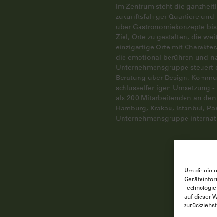
Im Zentrum steht die ganzheit
zukunftsfähiger Quartiere und
über Gastronomiekonzepte bis h
Ziel, Orte zu gestalten, die we
einzigartige Orte mit Charakte
die emotional berühren und na
Unternehmensgruppe steuert d
Beratung über Design, Kommun
schlüsselfertigen Umsetzung 
als 200 Mitarbeitenden an den
Hamburg, Krakau, Istanbul, Par
Unternehmensgruppe internatio
Um dir ein 
Geräteinfor
Technologie
auf dieser 
zurückziehs